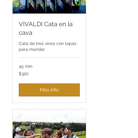
VIVALDI Cata en la
cava
Cata de tres vinos con tapas
para maridar
45 min
320
$320
pesos
mexicanos
Más info