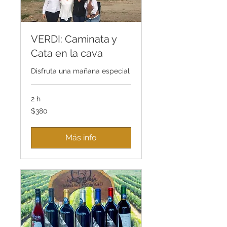
VERDI: Caminata y
Cata en la cava
Disfruta una mañana especial
2 h
380
$380
pesos
mexicanos
Más info