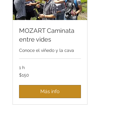
MOZART Caminata
entre vides
Conoce el viñedo y la cava
1 h
150
$150
pesos
mexicanos
Más info